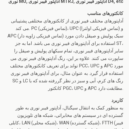
نوری MU, آداپتور فیبر نوری MTRJ, آداپتور فیبر نوری D4, etc
کانکتورهای مناسب
آداپتورهای مختلف فیبر نوری از کانکتورهای مختلفی پشتیبانی
می کند. PC (تماس فیزیکی)، UPC (تماس فیزیکی اولترا) و
APC (تماس فیزیکی زاویه دار) سبک پولیش و صیقل دادن مورد
استفاده برای آداپتورهای فیبر نوری می باشد. اما به جز ST،
سایر آداپتورهای فیبر نوری، تمام سبکهای پولیش و صیقل را
ساپورت می کنند. علاوه بر این، رنگ آداپتورهای فیبر نوری می
تواند برای تعریف کانکتورهای مختلف PCC، UPC و APC مورد
استفاده قرار گیرد. به عنوان مثال، برای آداپتورهای فیبر نوری
SC و LC رنگ های کرم، آبی و سبز در نظر گررفته شده که با
کانکتور PGC، UPC و APC مطابقت دارد.
کاربرد
به منظور کمک به انتقال سیگنال، آداپتور فیبر نوری به طور
گسترده ای در سیستم های مخابراتی، شبکه های تلویزیون
کابلی، LAN (شبکه محلی)، WAN (شبکه گسترده)، FTTH (فیبر