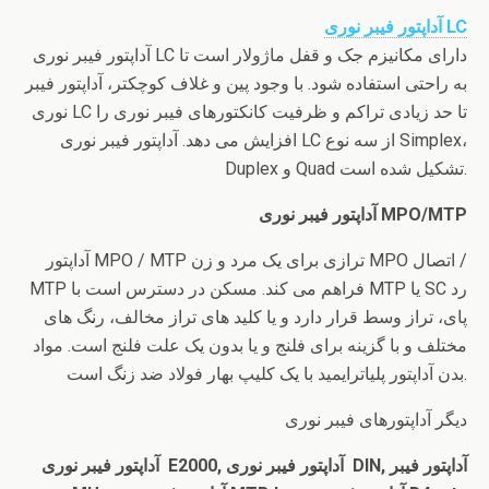
آداپتور فیبر نوری LC
آداپتور فیبر نوری LC دارای مکانیزم جک و قفل ماژولار است تا
به راحتی استفاده شود. با وجود پین و غلاف کوچکتر، آداپتور فیبر
نوری LC تا حد زیادی تراکم و ظرفیت کانکتورهای فیبر نوری را
افزایش می دهد. آداپتور فیبر نوری LC از سه نوع Simplex،
Duplex و Quad تشکیل شده است.
آداپتور فیبر نوری MPO/MTP
آداپتور MPO / MTP ترازی برای یک مرد و زن MPO اتصال /
MTP فراهم می کند. مسکن در دسترس است با MTP یا SC رد
پای، تراز وسط قرار دارد و یا کلید های تراز مخالف، رنگ های
مختلف و با گزینه برای فلنج و یا بدون یک علت فلنج است. مواد
بدن آداپتور پلیاترایمید با یک کلیپ بهار فولاد ضد زنگ است.
دیگر آداپتورهای فیبر نوری
آداپتور فیبر نوری E2000, آداپتور فیبر نوری DIN, آداپتور فیبر