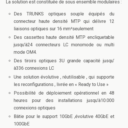
o
n
La solution est constituée de sous ensemble modulaires :
o
Des TRUNKS optiques souple équipés du
k
connecteur haute densité MTP qui délivre 12
liaisons optiques sur 16 mm²seulement
Des cassettes haute densité MTP encliquetable
jusqu’à24 connecteurs LC monomode ou multi
mode OM4.
Des tiroirs optiques 3U grande capacité jusqu’
à336 connexions LC
Une solution évolutive , réutilisable , qui supporte
les reconfigurations , livrée en « Ready to Use »
Possibilité de déploiement opérationnel en 48
heures pour des installations jusqu’à10.000
connexions optiques
Bâtie pour le support 10GbE ,évolutive 40GbE et
100GbE