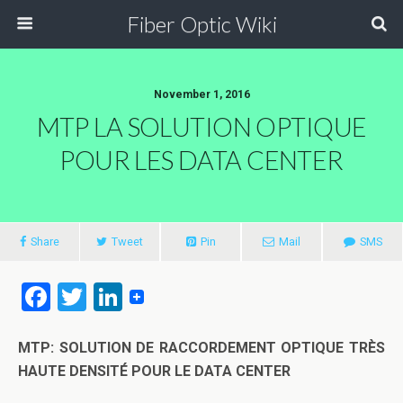
Fiber Optic Wiki
November 1, 2016
MTP LA SOLUTION OPTIQUE
POUR LES DATA CENTER
Share
Tweet
Pin
Mail
SMS
F
T
Li
a
wi
n
ce
tt
ke
MTP: SOLUTION DE RACCORDEMENT OPTIQUE TRÈS
HAUTE DENSITÉ POUR LE DATA CENTER
b
er
dI