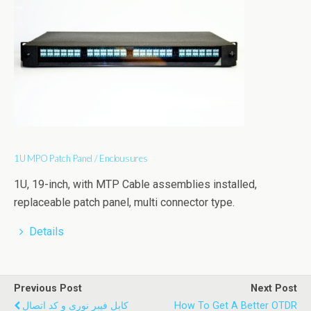
1U MPO Patch Panel / Enclousures
1U, 19-inch, with MTP Cable assemblies installed,
replaceable patch panel, multi connector type.
Details
Previous Post
Next Post
کابل فیبر نوری و کد اتصال
How To Get A Better OTDR