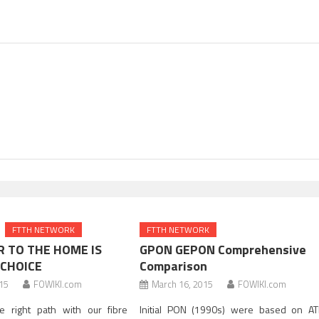
FTTH NETWORK
FTTH NETWORK
R TO THE HOME IS
GPON GEPON Comprehensive
 CHOICE
Comparison
015
FOWIKI.com
March 16, 2015
FOWIKI.com
e right path with our fibre
Initial PON (1990s) were based on A