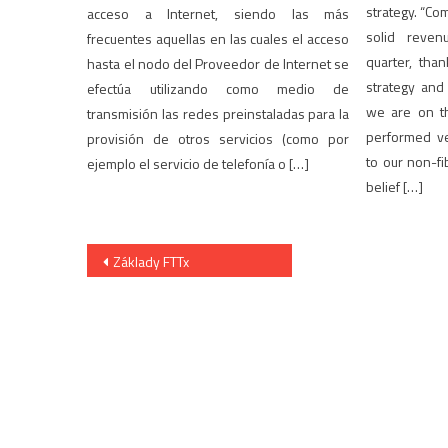
strategy. “Co
acceso a Internet, siendo las más
solid reven
frecuentes aquellas en las cuales el acceso
quarter, tha
hasta el nodo del Proveedor de Internet se
strategy and
efectúa utilizando como medio de
we are on t
transmisión las redes preinstaladas para la
performed ve
provisión de otros servicios (como por
to our non-fi
ejemplo el servicio de telefonía o […]
belief […]
Post
Základy FTTx
navigation