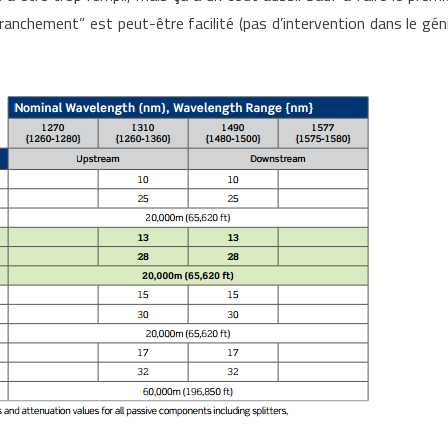
anchement” est peut-être facilité (pas d’intervention dans le gén