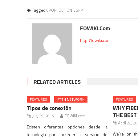
Tagged
GPON
,
OLT
,
ONT
,
SFP
FOWIKI.com
http://fowiki.com
RELATED ARTICLES
FEATURES
FTTH NETWORK
FEATURES
Tipos de conexión
WHY FIBE
THE BEST
July 29, 2015
FOWIKI.com
April 28, 2
Existen diferentes opciones desde la
We’re on th
tecnología para acceder al servicio de