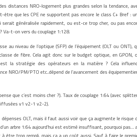
nce
 des distances NRO-logement plus grandes selon la tendance, av
age
t-être que les CPE ne supportent pas encore le class C+ Bref : u
i serait généralisée rapidement, ou est-ce trop cher, ou pas enco
ir
? Va-t-on vers du couplage 1:128.
lasse au niveau de l’optique (SFP) de l’équipement (OLT ou ONT), q
classe de fibre. Cela agit donc sur le budget optique, en GPON, 
 est la stratégie des opérateurs en la matière ? Cela influen
stance NRO/PM/PTO etc..dépend de l’avancement des équipementie
pense que c’est moins cher ?). Taux de couplage 1:64 (avec splitte
 diffusées v1 v2-1 v2-2).
 dépenses OLT, mais il faut aussi voir que ça augmente le risque 
 d’un arbre 1:64 aujourd’hui est estimé insuffisant, pourquoi pas… 
t à être trop rempli, mais ça a un coût aussi. Sauf à faire le premi