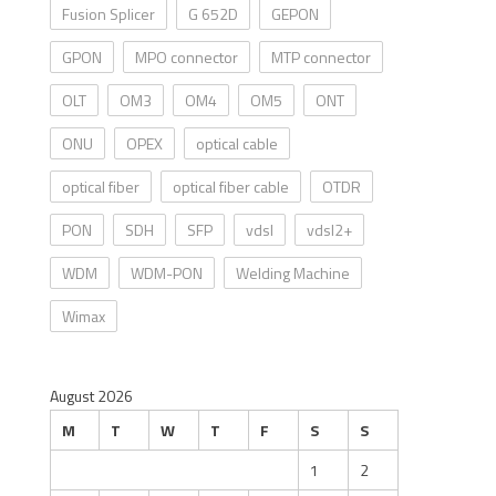
Fusion Splicer
G 652D
GEPON
GPON
MPO connector
MTP connector
OLT
OM3
OM4
OM5
ONT
ONU
OPEX
optical cable
optical fiber
optical fiber cable
OTDR
PON
SDH
SFP
vdsl
vdsl2+
WDM
WDM-PON
Welding Machine
Wimax
August 2026
M
T
W
T
F
S
S
1
2