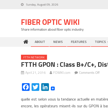
Skip
Sunday, August 09, 2026
to
content
FIBER OPTIC WIKI
Share information about fiber optic industry
ABOUT
NEWS
FEATURES
TOPICS
FTTH NETWORK
FTTH GPON : Class B+/C+, Dis
on
April 21, 2016
FOWIKI.com
Comments Off
FTTH
Facebook
Twitter
LinkedIn
GPON
:
Class
quelle est selon vous la tendance actuelle en matièr
B+/C+
encore, les opérateurs misent-ils sur du GPON à ba