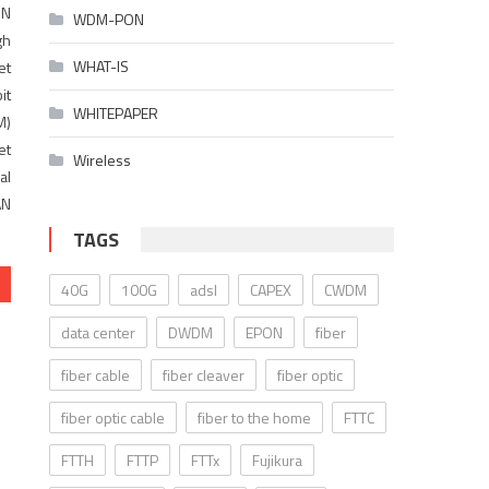
ON
WDM-PON
gh
WHAT-IS
et
it
WHITEPAPER
M)
et
Wireless
al
AN
TAGS
40G
100G
adsl
CAPEX
CWDM
data center
DWDM
EPON
fiber
fiber cable
fiber cleaver
fiber optic
fiber optic cable
fiber to the home
FTTC
FTTH
FTTP
FTTx
Fujikura