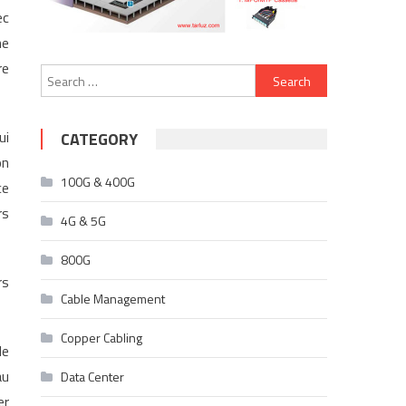
ec
ne
re
Search
for:
ui
CATEGORY
on
100G & 400G
ce
rs
4G & 5G
800G
rs
Cable Management
Copper Cabling
de
au
Data Center
er