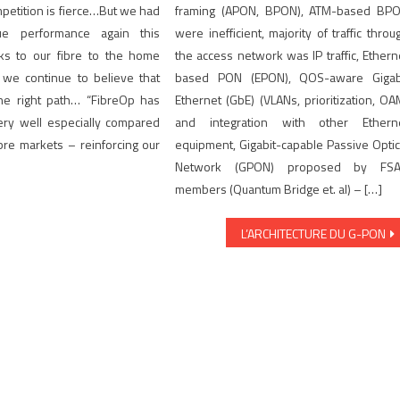
mpetition is fierce…But we had
framing (APON, BPON), ATM-based BP
ue performance again this
were inefficient, majority of traffic throu
nks to our fibre to the home
the access network was IP traffic, Ethern
 we continue to believe that
based PON (EPON), QOS-aware Gigab
he right path… “FibreOp has
Ethernet (GbE) (VLANs, prioritization, OA
ry well especially compared
and integration with other Ethern
bre markets – reinforcing our
equipment, Gigabit-capable Passive Optic
Network (GPON) proposed by FS
members (Quantum Bridge et. al) – […]
L’ARCHITECTURE DU G-PON