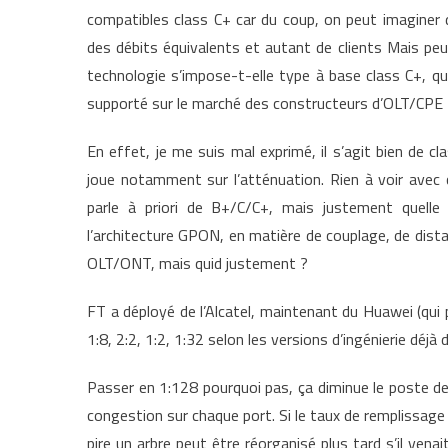
Dista
compatibles class C+ car du coup, on peut imaginer
Coupl
des débits équivalents et autant de clients Mais peu
à
technologie s’impose-t-elle type à base class C+, qu
l’aven
supporté sur le marché des constructeurs d’OLT/CPE 
En effet, je me suis mal exprimé, il s’agit bien de c
joue notamment sur l’atténuation. Rien à voir avec 
parle à priori de B+/C/C+, mais justement quelle
l’architecture GPON, en matière de couplage, de di
OLT/ONT, mais quid justement ?
FT a déployé de l’Alcatel, maintenant du Huawei (qui 
1:8, 2:2, 1:2, 1:32 selon les versions d’ingénierie déjà
Passer en 1:128 pourquoi pas, ça diminue le poste de
congestion sur chaque port. Si le taux de remplissage
pire un arbre peut être réorganisé plus tard s’il venai