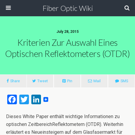
Fiber Optic Wiki
July 28, 2015
Kriterien Zur Auswahl Eines
Optischen Reflektometers (OTDR)
Share
Tweet
Pin
Mail
SMS
F
T
Li
a
wi
n
ce
tt
ke
Dieses White Paper enthält wichtige Informationen zu
optischen ZeitbereichReflektometern (OTDR). Weiterhin
b
er
dI
erläutert es Neueinsteigern auf dem Glasfasermarkt für